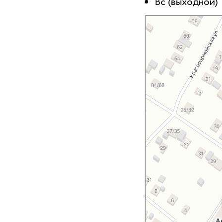
Вс (выходной)
Мариинский Посад
Яндекс Карты